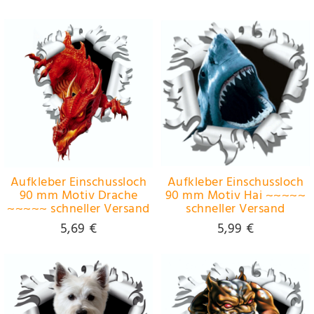
~~~~~
~~~~~
Aufkleber Einschussloch
Aufkleber Einschussloch
90 mm Motiv Drache
90 mm Motiv Hai ~~~~~
~~~~~ schneller Versand
schneller Versand
innerhalb 24 Stunden
innerhalb 24 Stunden
5,69 €
5,99 €
~~~~~
~~~~~