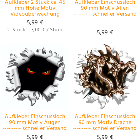
Aufkleber 2 Stück ca. 45
Aufkleber Einschussloch
mm Höhe Motiv
90 mm Motiv Alien
Videoüberwachung
~~~~~ schneller Versand
~~~~~ schneller Versand
innerhalb 24 Stunden
5,99 €
innerhalb 24 Stunden
~~~~~
2
Stück
|
3,00 € / Stück
~~~~~
5,99 €
Aufkleber Einschussloch
Aufkleber Einschussloch
90 mm Motiv Augen
90 mm Motiv Drache
~~~~~ schneller Versand
~~~~~ schneller Versand
innerhalb 24 Stunden
innerhalb 24 Stunden
5,99 €
5,99 €