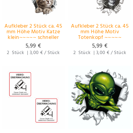
Aufkleber 2 Stück ca. 45
Aufkleber 2 Stück ca. 45
mm Höhe Motiv Katze
mm Höhe Motiv
klein~~~~~ schneller
Totenkopf ~~~~~
Versand innerhalb 24
schneller Versand
5,99 €
5,99 €
Stunden ~~~~~
innerhalb 24 Stunden
2
Stück
|
3,00 € / Stück
2
Stück
|
3,00 € / Stück
~~~~~