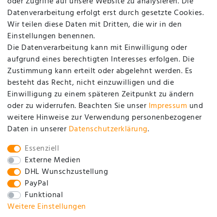
oder Zugriffe auf unsere Website zu analysieren. Die
Registrieren
Datenverarbeitung erfolgt erst durch gesetzte Cookies.
Login
Wir teilen diese Daten mit Dritten, die wir in den
Einstellungen benennen.
UNTERNEHMEN
Die Datenverarbeitung kann mit Einwilligung oder
aufgrund eines berechtigten Interesses erfolgen. Die
Zustimmung kann erteilt oder abgelehnt werden. Es
Kontakt
besteht das Recht, nicht einzuwilligen und die
Datenschutzerklärung
Einwilligung zu einem späteren Zeitpunkt zu ändern
oder zu widerrufen. Beachten Sie unser
Impressum
und
AGB / Kundeninformationen
weitere Hinweise zur Verwendung personenbezogener
Impressum
Daten in unserer
Daten­schutz­erklärung
.
SOCIAL
Essenziell
Externe Medien
DHL Wunschzustellung
PayPal
Funktional
Weitere Einstellungen