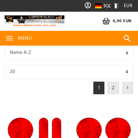
EUR
0,00 EUR
MENÜ
1
2