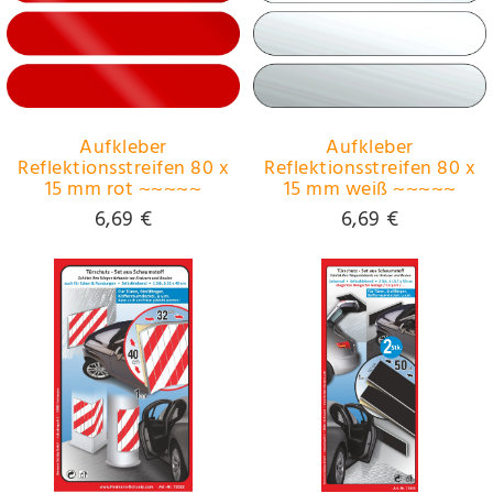
Aufkleber
Aufkleber
Reflektionsstreifen 80 x
Reflektionsstreifen 80 x
15 mm rot ~~~~~
15 mm weiß ~~~~~
schneller Versand
schneller Versand
6,69 €
6,69 €
innerhalb 24 Stunden
innerhalb 24 Stunden
~~~~~
~~~~~