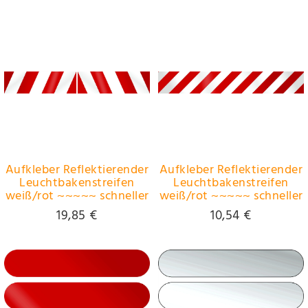
Aufkleber Reflektierender
Aufkleber Reflektierender
Leuchtbakenstreifen
Leuchtbakenstreifen
weiß/rot ~~~~~ schneller
weiß/rot ~~~~~ schneller
Versand innerhalb 24
Versand innerhalb 24
19,85 €
10,54 €
Stunden ~~~~~
Stunden ~~~~~