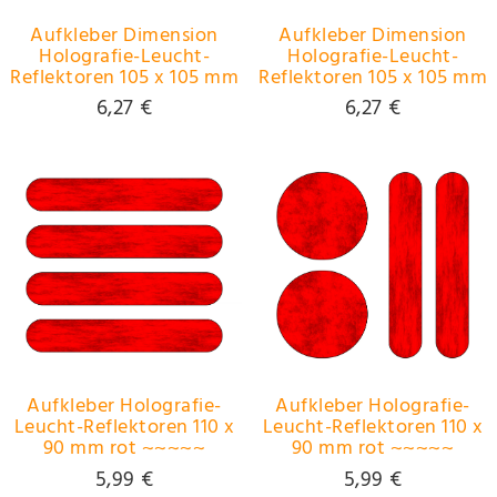
Aufkleber Dimension
Aufkleber Dimension
Holografie-Leucht-
Holografie-Leucht-
Reflektoren 105 x 105 mm
Reflektoren 105 x 105 mm
rot ~~~~~ schneller
rot ~~~~~ schneller
6,27 €
6,27 €
Versand innerhalb 24
Versand innerhalb 24
Stunden ~~~~~
Stunden ~~~~~
Aufkleber Holografie-
Aufkleber Holografie-
Leucht-Reflektoren 110 x
Leucht-Reflektoren 110 x
90 mm rot ~~~~~
90 mm rot ~~~~~
schneller Versand
schneller Versand
5,99 €
5,99 €
innerhalb 24 Stunden
innerhalb 24 Stunden