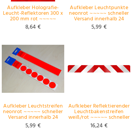
Aufkleber Holografie-
Aufkleber Leuchtpunkte
Leucht-Reflektoren 300 x
neonrot ~~~~~ schneller
200 mm rot ~~~~~
Versand innerhalb 24
schneller Versand
Stunden ~~~~~
8,64 €
5,99 €
innerhalb 24 Stunden
~~~~~
Aufkleber Leuchtstreifen
Aufkleber Reflektierender
neonrot ~~~~~ schneller
Leuchtbakenstreifen
Versand innerhalb 24
weiß/rot ~~~~~ schneller
Stunden ~~~~~
Versand innerhalb 24
5,99 €
16,24 €
Stunden ~~~~~