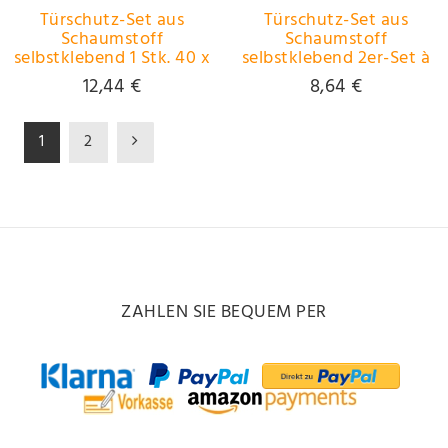
Türschutz-Set aus
Türschutz-Set aus
Schaumstoff
Schaumstoff
selbstklebend 1 Stk. 40 x
selbstklebend 2er-Set à
32 x 1 cm ~~~~~ schneller
40 x 14 x 1 cm ~~~~~
12,44 €
8,64 €
Versand innerhalb 24
schneller Versand
Stunden ~~~~~
innerhalb 24 Stunden
~~~~~
1
2
ZAHLEN SIE BEQUEM PER