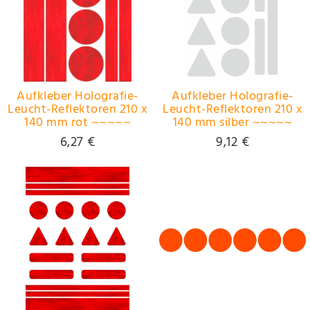
Aufkleber Holografie-
Aufkleber Holografie-
Leucht-Reflektoren 210 x
Leucht-Reflektoren 210 x
140 mm rot ~~~~~
140 mm silber ~~~~~
schneller Versand
schneller Versand
6,27 €
9,12 €
innerhalb 24 Stunden
innerhalb 24 Stunden
~~~~~
~~~~~