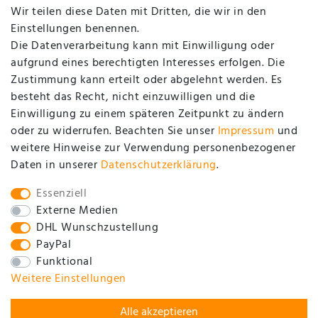
Login
Wir teilen diese Daten mit Dritten, die wir in den
Einstellungen benennen.
UNTERNEHMEN
Die Datenverarbeitung kann mit Einwilligung oder
aufgrund eines berechtigten Interesses erfolgen. Die
Zustimmung kann erteilt oder abgelehnt werden. Es
Kontakt
besteht das Recht, nicht einzuwilligen und die
Datenschutzerklärung
Einwilligung zu einem späteren Zeitpunkt zu ändern
oder zu widerrufen. Beachten Sie unser
Impressum
und
AGB / Kundeninformationen
weitere Hinweise zur Verwendung personenbezogener
Impressum
Daten in unserer
Daten­schutz­erklärung
.
SOCIAL
Essenziell
Externe Medien
DHL Wunschzustellung
PayPal
Funktional
Weitere Einstellungen
Alle akzeptieren