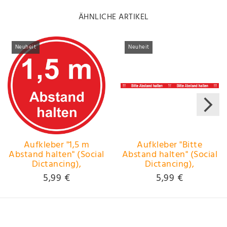
ÄHNLICHE ARTIKEL
Neuheit
Neuheit
Aufkleber "1,5 m
Aufkleber "Bitte
Abstand halten" (Social
Abstand halten" (Social
Dictancing),
Dictancing),
Fußbodenaufkleber
Fußbodenaufkleber
5,99 €
5,99 €
rutschhemmend, Ø 275
rutschhemmend, 950 x
mm
50 mm