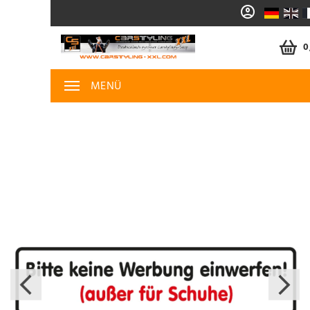
0
MENÜ