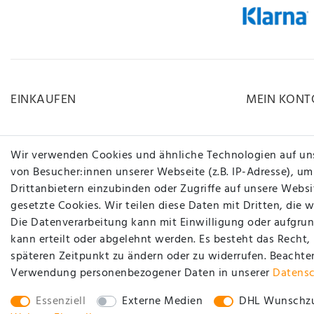
EINKAUFEN
MEIN KONT
Zahlungsarten
Registrieren
Wir verwenden Cookies und ähnliche Technologien auf un
Versandarten & -kosten
Login
von Besucher:innen unserer Webseite (z.B. IP-Adresse), um
Drittanbietern einzubinden oder Zugriffe auf unsere Websit
Widerrufsrecht
gesetzte Cookies. Wir teilen diese Daten mit Dritten, die 
Hilfe
Die Datenverarbeitung kann mit Einwilligung oder aufgrun
www.carstyling-xxl.com
kann erteilt oder abgelehnt werden. Es besteht das Recht,
späteren Zeitpunkt zu ändern oder zu widerrufen. Beachte
Vertrag widerrufen
Verwendung personenbezogener Daten in unserer
Daten­s
Essenziell
Externe Medien
DHL Wunschzu