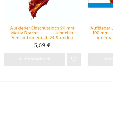
Aufkleber Einschussloch 90 mm
Aufkleber
Motiv Drache ~~~~~ schneller
100 mm ~
Versand innerhalb 24 Stunden
innerh
~~~~~
5,69 €
In den Warenkorb
In d