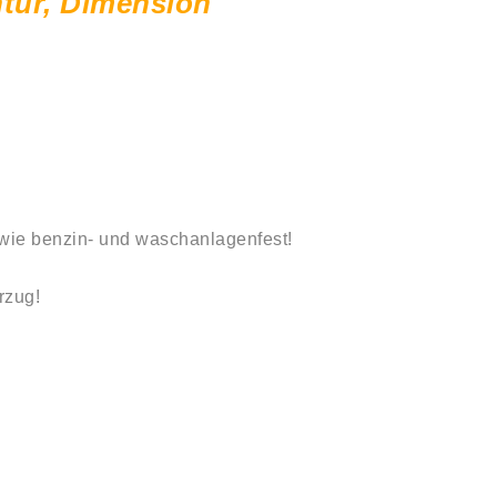
tur, Dimension
wie
benzin-
und
waschanlagenfest!
rzug!