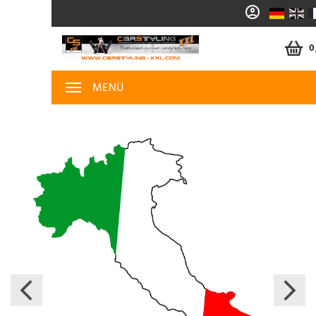
0
MENÜ