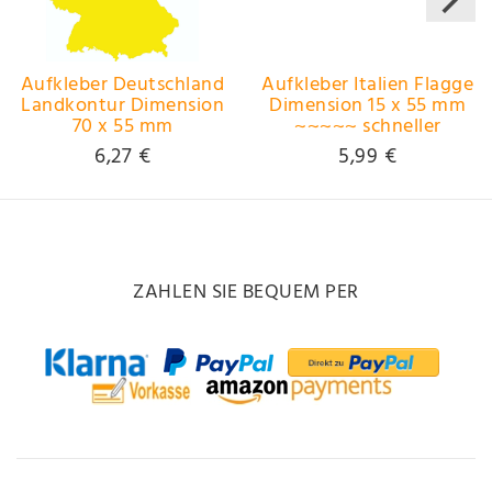
Aufkleber Deutschland
Aufkleber Italien Flagge
Landkontur Dimension
Dimension 15 x 55 mm
70 x 55 mm
~~~~~ schneller
Deutschland Fanartikel
Versand innerhalb 24
6,27 €
5,99 €
Olympia ~~~~~
Stunden ~~~~~
schneller Versand
innerhalb 24 Stunden
~~~~~
ZAHLEN SIE BEQUEM PER