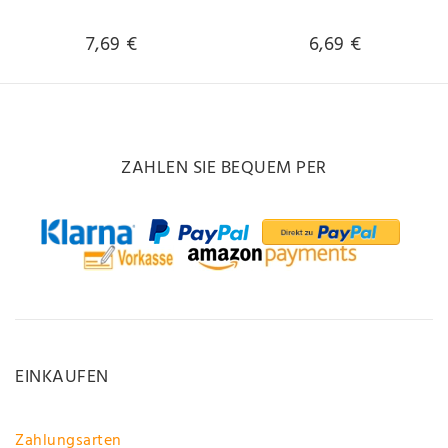
Versand innerhalb 24
schneller Versand
Stunden ~~~~~
innerhalb 24 Stunden
~~~~~
7,69 €
6,69 €
ZAHLEN SIE BEQUEM PER
EINKAUFEN
Zahlungsarten