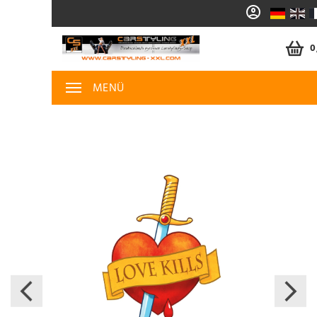
0
MENÜ