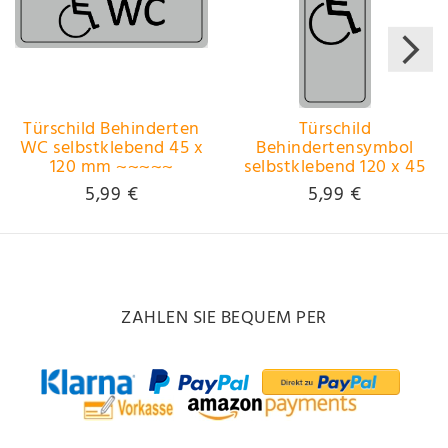
Türschild Behinderten
Türschild
WC selbstklebend 45 x
Behindertensymbol
120 mm ~~~~~
selbstklebend 120 x 45
schneller Versand
mm ~~~~~ schneller
5,99 €
5,99 €
innerhalb 24 Stunden
Versand innerhalb 24
~~~~~
Stunden ~~~~~
ZAHLEN SIE BEQUEM PER