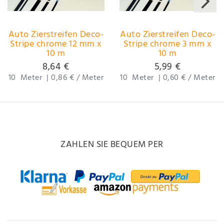
Auto Zierstreifen Deco-
Auto Zierstreifen Deco-
Stripe chrome 12 mm x
Stripe chrome 3 mm x
10 m
10 m
!!!DOPPELSTREIFEN!!!
8,64 €
5,99 €
10
Meter
|
0,86 € / Meter
10
Meter
|
0,60 € / Meter
ZAHLEN SIE BEQUEM PER