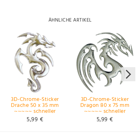
ÄHNLICHE ARTIKEL
3D-Chrome-Sticker
3D-Chrome-Sticker
Drache 50 x 35 mm
Dragon 80 x 75 mm
~~~~~ schneller
~~~~~ schneller
Versand innerhalb 24
Versand innerhalb 24
5,99 €
5,99 €
Stunden ~~~~~
Stunden ~~~~~