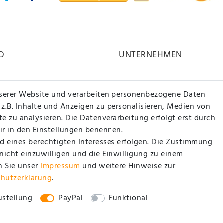
O
UNTERNEHMEN
Kontakt
serer Website und verarbeiten personenbezogene Daten
Datenschutzerklärung
 z.B. Inhalte und Anzeigen zu personalisieren, Medien von
e zu analysieren. Die Datenverarbeitung erfolgt erst durch
AGB / Kundeninformationen
wir in den Einstellungen benennen.
Impressum
d eines berechtigten Interesses erfolgen. Die Zustimmung
 nicht einzuwilligen und die Einwilligung zu einem
n Sie unser
Impressum
und weitere Hinweise zur
chutz­erklärung
.
stellung
PayPal
Funktional