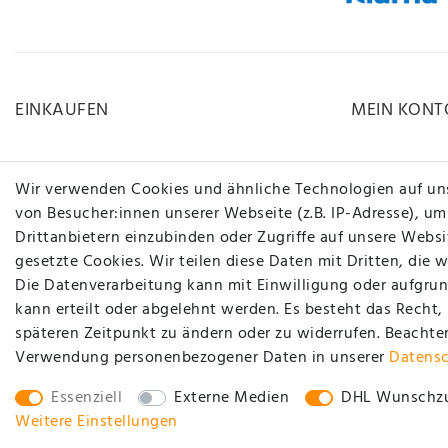
EINKAUFEN
MEIN KONT
Zahlungsarten
Registrieren
Wir verwenden Cookies und ähnliche Technologien auf un
Versandarten & -kosten
Login
von Besucher:innen unserer Webseite (z.B. IP-Adresse), um
Drittanbietern einzubinden oder Zugriffe auf unsere Websit
Widerrufsrecht
gesetzte Cookies. Wir teilen diese Daten mit Dritten, die 
Hilfe
Die Datenverarbeitung kann mit Einwilligung oder aufgrun
www.carstyling-xxl.com
kann erteilt oder abgelehnt werden. Es besteht das Recht,
späteren Zeitpunkt zu ändern oder zu widerrufen. Beachte
Vertrag widerrufen
Verwendung personenbezogener Daten in unserer
Daten­s
Essenziell
Externe Medien
DHL Wunschzu
Weitere Einstellungen