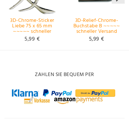
3D-Chrome-Sticker
3D-Relief-Chrome-
Liebe 75 x 65 mm
Buchstabe B ~~~~~
~~~~~ schneller
schneller Versand
Versand innerhalb 24
innerhalb 24 Stunden
5,99 €
5,99 €
Stunden ~~~~~
~~~~~
ZAHLEN SIE BEQUEM PER