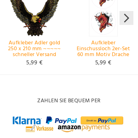
Aufkleber Adler gold
Aufkleber
250 x 210 mm ~~~~~
Einschussloch 2er-Set
schneller Versand
60 mm Motiv Drache
innerhalb 24 Stunden
~~~~~ schneller
5,99 €
5,99 €
~~~~~
Versand innerhalb 24
Stunden ~~~~~
ZAHLEN SIE BEQUEM PER