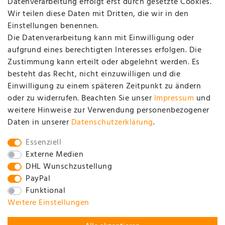
Datenverarbeitung erfolgt erst durch gesetzte Cookies.
Login
Wir teilen diese Daten mit Dritten, die wir in den
Einstellungen benennen.
UNTERNEHMEN
Die Datenverarbeitung kann mit Einwilligung oder
aufgrund eines berechtigten Interesses erfolgen. Die
Zustimmung kann erteilt oder abgelehnt werden. Es
Kontakt
besteht das Recht, nicht einzuwilligen und die
Datenschutzerklärung
Einwilligung zu einem späteren Zeitpunkt zu ändern
oder zu widerrufen. Beachten Sie unser
Impressum
und
AGB / Kundeninformationen
weitere Hinweise zur Verwendung personenbezogener
Impressum
Daten in unserer
Daten­schutz­erklärung
.
SOCIAL
Essenziell
Externe Medien
DHL Wunschzustellung
PayPal
Funktional
Weitere Einstellungen