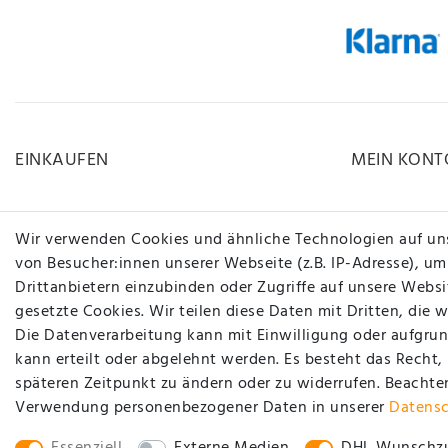
EINKAUFEN
MEIN KONT
Zahlungsarten
Registrieren
Wir verwenden Cookies und ähnliche Technologien auf un
Versandarten & -kosten
Login
von Besucher:innen unserer Webseite (z.B. IP-Adresse), um
Drittanbietern einzubinden oder Zugriffe auf unsere Websit
Widerrufsrecht
gesetzte Cookies. Wir teilen diese Daten mit Dritten, die 
Hilfe
Die Datenverarbeitung kann mit Einwilligung oder aufgrun
www.carstyling-xxl.com
kann erteilt oder abgelehnt werden. Es besteht das Recht,
späteren Zeitpunkt zu ändern oder zu widerrufen. Beachte
Vertrag widerrufen
Verwendung personenbezogener Daten in unserer
Daten­s