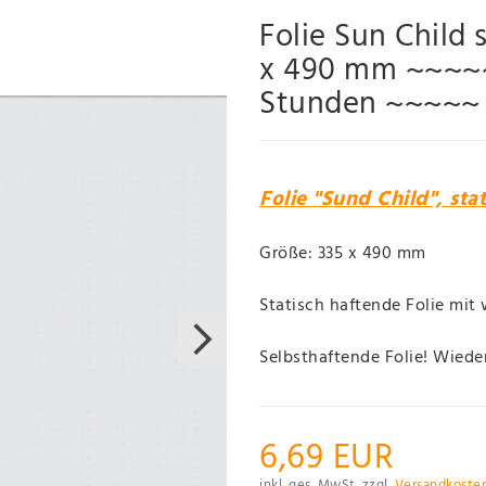
Folie Sun Child 
x 490 mm ~~~~~ 
Stunden ~~~~~
Folie "Sund Child", sta
Größe: 335 x 490 mm
Statisch haftende Folie mit 
Selbsthaftende Folie! Wieder
6,69 EUR
inkl. ges. MwSt. zzgl.
Versandkoste