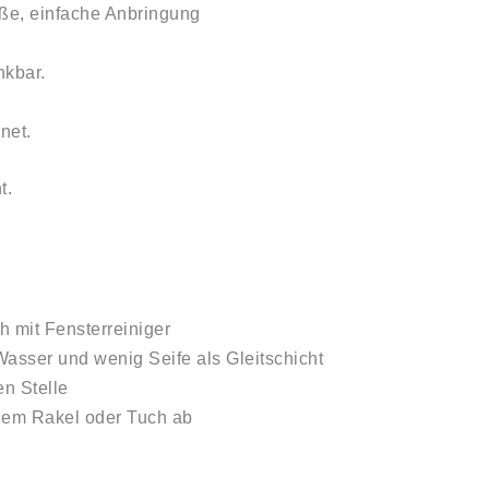
öße, einfache Anbringung
nkbar.
net.
t.
h mit Fensterreiniger
asser und wenig Seife als Gleitschicht
en Stelle
inem Rakel oder Tuch ab