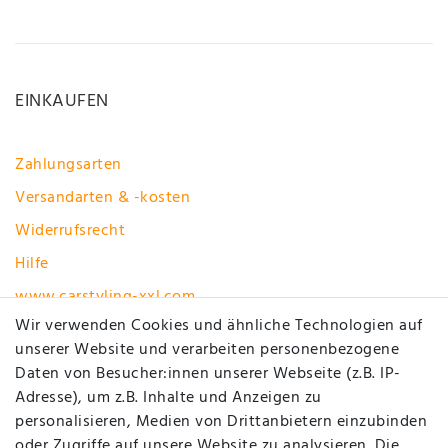
EINKAUFEN
Zahlungsarten
Versandarten & -kosten
Widerrufsrecht
Hilfe
www.carstyling-xxl.com
Wir verwenden Cookies und ähnliche Technologien auf
unserer Website und verarbeiten personenbezogene
Vertrag widerrufen
Daten von Besucher:innen unserer Webseite (z.B. IP-
MEIN KONTO
Adresse), um z.B. Inhalte und Anzeigen zu
personalisieren, Medien von Drittanbietern einzubinden
oder Zugriffe auf unsere Website zu analysieren. Die