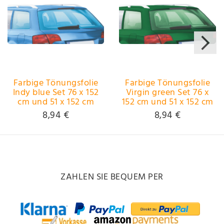
Farbige Tönungsfolie
Farbige Tönungsfolie
Indy blue Set 76 x 152
Virgin green Set 76 x
cm und 51 x 152 cm
152 cm und 51 x 152 cm
~~~~~ schneller
~~~~~ schneller
8,94 €
8,94 €
Versand innerhalb 24
Versand innerhalb 24
Stunden ~~~~~
Stunden ~~~~~
ZAHLEN SIE BEQUEM PER