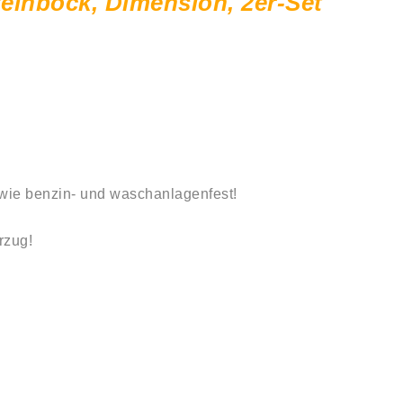
teinbock, Dimension, 2er-Set
wie
benzin-
und
waschanlagenfest!
rzug!