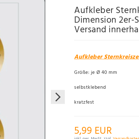
Aufkleber Stern
Dimension 2er-S
Versand innerh
Aufkleber Sternkreisze
Größe: je Ø 40 mm
selbstklebend
kratzfest
5,99 EUR
inkl. ges. MwSt. zzgl.
Versandkoste