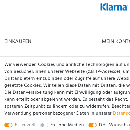
EINKAUFEN
MEIN KONT
Zahlungsarten
Registrieren
Wir verwenden Cookies und ähnliche Technologien auf un
Versandarten & -kosten
Login
von Besucher:innen unserer Webseite (z.B. IP-Adresse), um
Drittanbietern einzubinden oder Zugriffe auf unsere Websit
Widerrufsrecht
gesetzte Cookies. Wir teilen diese Daten mit Dritten, die 
Hilfe
Die Datenverarbeitung kann mit Einwilligung oder aufgrun
www.carstyling-xxl.com
kann erteilt oder abgelehnt werden. Es besteht das Recht,
späteren Zeitpunkt zu ändern oder zu widerrufen. Beachte
Vertrag widerrufen
Verwendung personenbezogener Daten in unserer
Daten­s
Essenziell
Externe Medien
DHL Wunschzu