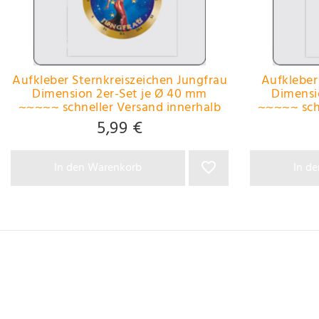
Aufkleber Sternkreiszeichen Jungfrau
Aufkleber
Dimension 2er-Set je Ø 40 mm
Dimensi
~~~~~ schneller Versand innerhalb
~~~~~ schn
24 Stunden ~~~~~
24
5,99 €
In den Warenkorb
In d