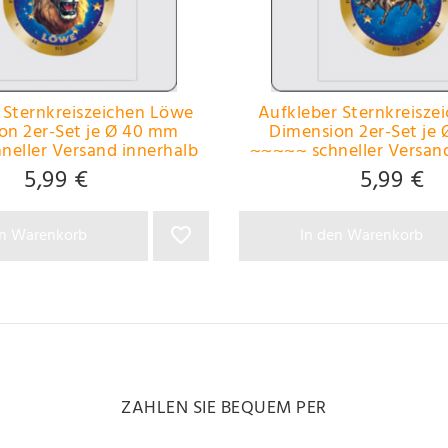
 Sternkreiszeichen Löwe
Aufkleber Sternkreiszei
on 2er-Set je Ø 40 mm
Dimension 2er-Set je 
eller Versand innerhalb
~~~~~ schneller Versan
 Stunden ~~~~~
24 Stunden ~~
5,99 €
5,99 €
en Warenkorb
In den Warenkorb
ZAHLEN SIE BEQUEM PER