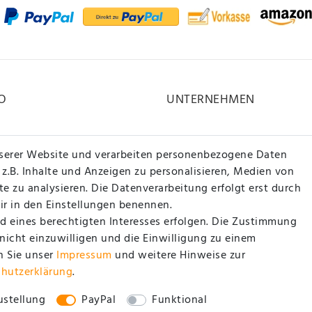
O
UNTERNEHMEN
Kontakt
serer Website und verarbeiten personenbezogene Daten
Datenschutzerklärung
 z.B. Inhalte und Anzeigen zu personalisieren, Medien von
e zu analysieren. Die Datenverarbeitung erfolgt erst durch
AGB / Kundeninformationen
wir in den Einstellungen benennen.
Impressum
d eines berechtigten Interesses erfolgen. Die Zustimmung
 nicht einzuwilligen und die Einwilligung zu einem
n Sie unser
Impressum
und weitere Hinweise zur
chutz­erklärung
.
stellung
PayPal
Funktional