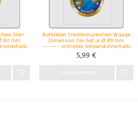
chen Stier
Aufkleber Sternkreiszeichen Waage
Ø 40 mm
Dimension 2er-Set je Ø 40 mm
d innerhalb
~~~~~ schneller Versand innerhalb
~~~
24 Stunden ~~~~~
5,99 €
In den Warenkorb