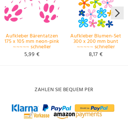
Aufkleber Bärentatzen
Aufkleber Blumen-Set
175 x 105 mm neon-pink
300 x 200 mm bunt
~~~~~ schneller
~~~~~ schneller
Versand innerhalb 24
Versand innerhalb 24
5,99 €
8,17 €
Stunden ~~~~~
Stunden ~~~~~
ZAHLEN SIE BEQUEM PER