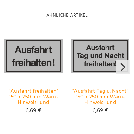
ÄHNLICHE ARTIKEL
"Ausfahrt freihalten"
"Ausfahrt Tag u. Nacht"
150 x 250 mm Warn-
150 x 250 mm Warn-
Hinweis- und
Hinweis- und
Verbotsschild PST-
Verbotsschild PST-
6,69 €
6,69 €
Kunststoff ~~~~~
Kunststoff ~~~~~
schneller Versand
schneller Versand
innerhalb 24 Stunden
innerhalb 24 Stunden
~~~~~
~~~~~