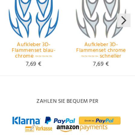
Aufkleber 3D-
Aufkleber 3D-
Flammenset blau-
Flammenset chrome
chrome ~~~~~
~~~~~ schneller
schneller Versand
Versand innerhalb 24
7,69 €
7,69 €
innerhalb 24 Stunden
Stunden ~~~~~
~~~~~
ZAHLEN SIE BEQUEM PER