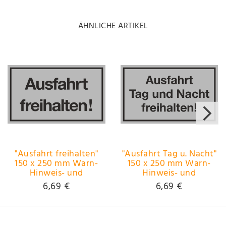
ÄHNLICHE ARTIKEL
"Ausfahrt freihalten"
"Ausfahrt Tag u. Nacht"
150 x 250 mm Warn-
150 x 250 mm Warn-
Hinweis- und
Hinweis- und
Verbotsschild PST-
Verbotsschild PST-
6,69 €
6,69 €
Kunststoff ~~~~~
Kunststoff ~~~~~
schneller Versand
schneller Versand
innerhalb 24 Stunden
innerhalb 24 Stunden
~~~~~
~~~~~