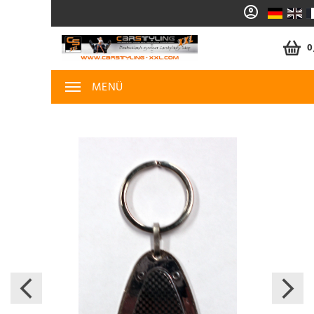
0
MENÜ