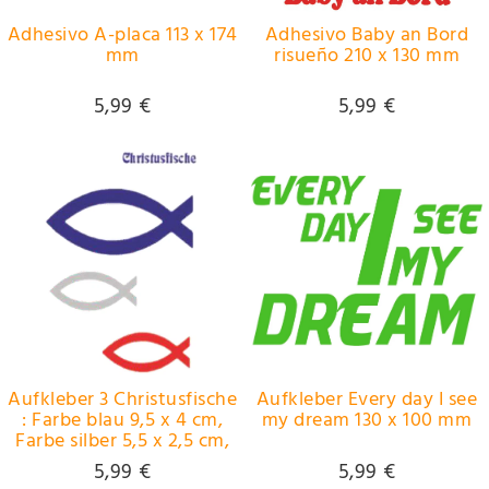
Adhesivo A-placa 113 x 174
Adhesivo Baby an Bord
mm
risueño 210 x 130 mm
5,99 €
5,99 €
Aufkleber 3 Christusfische
Aufkleber Every day I see
: Farbe blau 9,5 x 4 cm,
my dream 130 x 100 mm
Farbe silber 5,5 x 2,5 cm,
Farbe rot 5,5 x 2,5 cm
5,99 €
5,99 €
~~~~~ schneller Versand