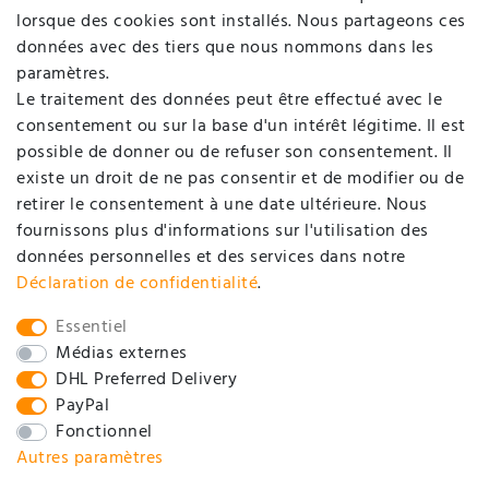
Login
lorsque des cookies sont installés. Nous partageons ces
données avec des tiers que nous nommons dans les
SOCIÉTÉ
paramètres.
Le traitement des données peut être effectué avec le
consentement ou sur la base d'un intérêt légitime. Il est
Contact
possible de donner ou de refuser son consentement. Il
Déclaration de protection de données
existe un droit de ne pas consentir et de modifier ou de
retirer le consentement à une date ultérieure. Nous
Conditions générales d'affaires / Informations pour
fournissons plus d'informations sur l'utilisation des
clients
données personnelles et des services dans notre
Mentions légales
Déclaration de confidentialité
.
SOCIAL
Essentiel
Médias externes
DHL Preferred Delivery
PayPal
Fonctionnel
Autres paramètres