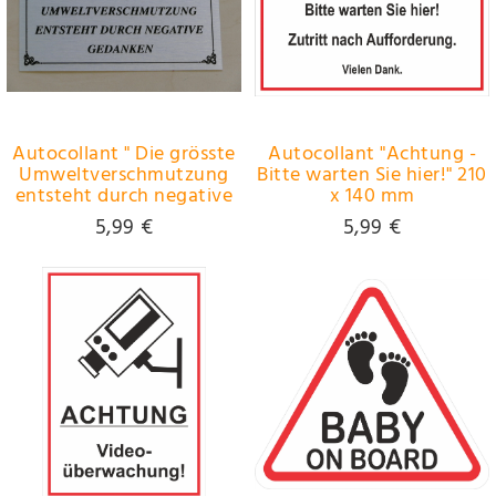
Autocollant " Die grösste
Autocollant "Achtung -
Umweltverschmutzung
Bitte warten Sie hier!" 210
entsteht durch negative
x 140 mm
Gedanken" taille 70 x 140
5,99 €
5,99 €
mm