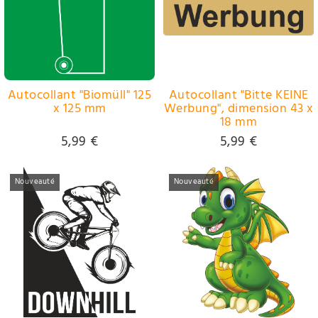
Autocollant "Biomüll" 125
Autocollant "Bitte KEINE
x 125 mm
Werbung", dimension 43 x
18 mm
5,99 €
5,99 €
Nouveauté
Nouveauté