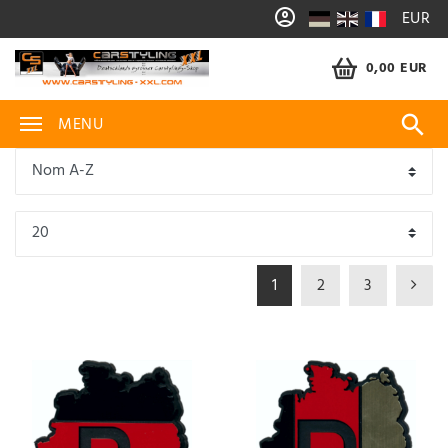
EUR
0,00 EUR
MENU
1
2
3