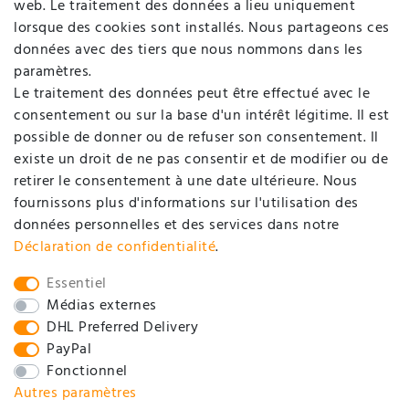
web. Le traitement des données a lieu uniquement
Login
lorsque des cookies sont installés. Nous partageons ces
données avec des tiers que nous nommons dans les
SOCIÉTÉ
paramètres.
Le traitement des données peut être effectué avec le
consentement ou sur la base d'un intérêt légitime. Il est
Contact
possible de donner ou de refuser son consentement. Il
Déclaration de protection de données
existe un droit de ne pas consentir et de modifier ou de
retirer le consentement à une date ultérieure. Nous
Conditions générales d'affaires / Informations pour
fournissons plus d'informations sur l'utilisation des
clients
données personnelles et des services dans notre
Mentions légales
Déclaration de confidentialité
.
SOCIAL
Essentiel
Médias externes
DHL Preferred Delivery
PayPal
Fonctionnel
Autres paramètres