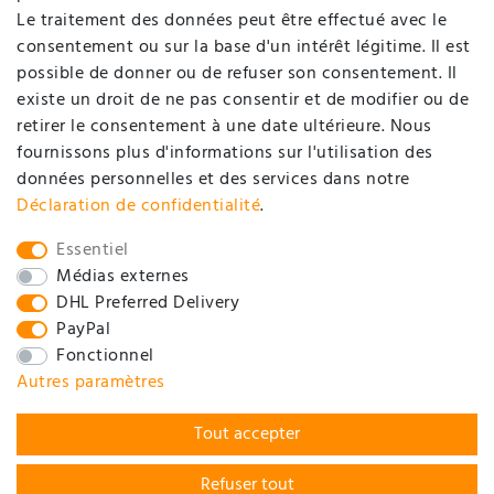
Le traitement des données peut être effectué avec le
consentement ou sur la base d'un intérêt légitime. Il est
Contact
possible de donner ou de refuser son consentement. Il
Déclaration de protection de données
existe un droit de ne pas consentir et de modifier ou de
retirer le consentement à une date ultérieure. Nous
Conditions générales d'affaires / Informations pour
fournissons plus d'informations sur l'utilisation des
clients
données personnelles et des services dans notre
Mentions légales
Déclaration de confidentialité
.
SOCIAL
Essentiel
Médias externes
DHL Preferred Delivery
PayPal
Fonctionnel
Autres paramètres
Tout accepter
Refuser tout