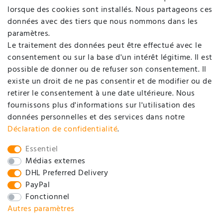
Login
lorsque des cookies sont installés. Nous partageons ces
données avec des tiers que nous nommons dans les
SOCIÉTÉ
paramètres.
Le traitement des données peut être effectué avec le
consentement ou sur la base d'un intérêt légitime. Il est
Contact
possible de donner ou de refuser son consentement. Il
Déclaration de protection de données
existe un droit de ne pas consentir et de modifier ou de
retirer le consentement à une date ultérieure. Nous
Conditions générales d'affaires / Informations pour
fournissons plus d'informations sur l'utilisation des
clients
données personnelles et des services dans notre
Mentions légales
Déclaration de confidentialité
.
SOCIAL
Essentiel
Médias externes
DHL Preferred Delivery
PayPal
Fonctionnel
Autres paramètres