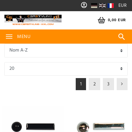
EUR
0,00 EUR
MENU
1
2
3