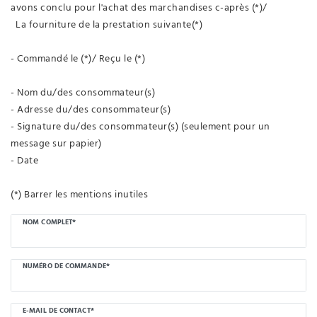
avons conclu pour l'achat des marchandises c-après (*)/
La fourniture de la prestation suivante(*)
- Commandé le (*)/ Reçu le (*)
- Nom du/des consommateur(s)
- Adresse du/des consommateur(s)
- Signature du/des consommateur(s) (seulement pour un
message sur papier)
- Date
(*) Barrer les mentions inutiles
Ceres::Template.mailFormHoneypotLabel
NOM COMPLET*
NUMÉRO DE COMMANDE*
E-MAIL DE CONTACT*