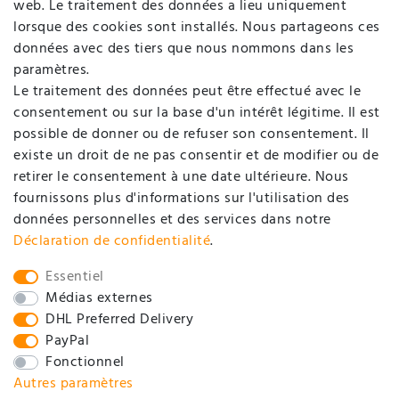
web. Le traitement des données a lieu uniquement
Login
lorsque des cookies sont installés. Nous partageons ces
données avec des tiers que nous nommons dans les
SOCIÉTÉ
paramètres.
Le traitement des données peut être effectué avec le
consentement ou sur la base d'un intérêt légitime. Il est
Contact
possible de donner ou de refuser son consentement. Il
Déclaration de protection de données
existe un droit de ne pas consentir et de modifier ou de
retirer le consentement à une date ultérieure. Nous
Conditions générales d'affaires / Informations pour
fournissons plus d'informations sur l'utilisation des
clients
données personnelles et des services dans notre
Mentions légales
Déclaration de confidentialité
.
SOCIAL
Essentiel
Médias externes
DHL Preferred Delivery
PayPal
Fonctionnel
Autres paramètres