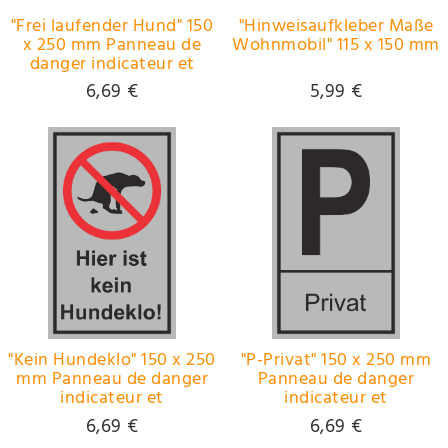
"Frei laufender Hund" 150
"Hinweisaufkleber Maße
x 250 mm Panneau de
Wohnmobil" 115 x 150 mm
danger indicateur et
d'interdiction PST-
6,69 €
5,99 €
plastique
"Kein Hundeklo" 150 x 250
"P-Privat" 150 x 250 mm
mm Panneau de danger
Panneau de danger
indicateur et
indicateur et
d'interdiction PST-
d'interdiction PST-
6,69 €
6,69 €
plastique
plastique