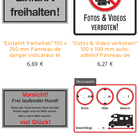
"Einfahrt freihalten" 150 x
"Fotos & Video verboten!"
250 mm Panneau de
100 x 100 mm auto-
danger indicateur et
adhésif Panneau de
d'interdiction PST-
danger indicateur et
6,69 €
6,27 €
plastique
d'interdiction PVC-pur
Nouveauté