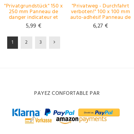
"Privatgrundstück" 150 x
"Privatweg - Durchfahrt
250 mm Panneau de
verboten!" 100 x 100 mm
danger indicateur et
auto-adhésif Panneau de
d'interdiction PST-
danger indicateur et
5,99 €
6,27 €
plastique
d'interdiction PVC-pur
1
2
3
PAYEZ CONFORTABLE PAR