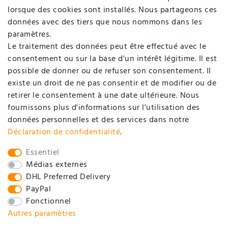
Login
lorsque des cookies sont installés. Nous partageons ces
données avec des tiers que nous nommons dans les
SOCIÉTÉ
paramètres.
Le traitement des données peut être effectué avec le
consentement ou sur la base d'un intérêt légitime. Il est
Contact
possible de donner ou de refuser son consentement. Il
Déclaration de protection de données
existe un droit de ne pas consentir et de modifier ou de
retirer le consentement à une date ultérieure. Nous
Conditions générales d'affaires / Informations pour
fournissons plus d'informations sur l'utilisation des
clients
données personnelles et des services dans notre
Mentions légales
Déclaration de confidentialité
.
SOCIAL
Essentiel
Médias externes
DHL Preferred Delivery
PayPal
Fonctionnel
Autres paramètres