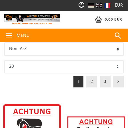
EUR
0,00 EUR
MENU
1
2
3