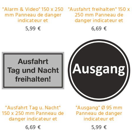
"Alarm & Video" 150 x 250
"Ausfahrt freihalten" 150 x
mm Panneau de danger
250 mm Panneau de
indicateur et
danger indicateur et
d'interdiction PST-
d'interdiction PST-
5,99 €
6,69 €
plastique
plastique
"Ausfahrt Tag u. Nacht"
"Ausgang" Ø 95 mm
150 x 250 mm Panneau de
Panneau de danger
danger indicateur et
indicateur et
d'interdiction PST-
d'interdiction extincteur
6,69 €
5,99 €
plastique
PVC-dur, auto-adhèsif