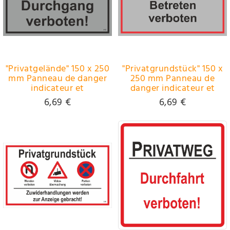
"Privatgelände" 150 x 250
"Privatgrundstück" 150 x
mm Panneau de danger
250 mm Panneau de
indicateur et
danger indicateur et
d'interdiction PST-
d'interdiction PST-
6,69 €
6,69 €
plastique
plastique