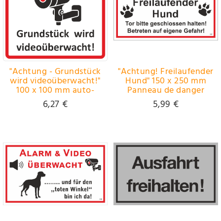
"Achtung - Grundstück
"Achtung! Freilaufender
wird videoüberwacht!"
Hund" 150 x 250 mm
100 x 100 mm auto-
Panneau de danger
adhésif Panneau de
indicateur et
6,27 €
5,99 €
danger indicateur et
d'interdiction PST-
d'interdiction PVC-pur
plastique