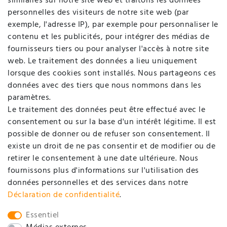
Rétracter le contrat ici
similaires sur notre site web et traitons les données
personnelles des visiteurs de notre site web (par
MON COMPTE
exemple, l'adresse IP), par exemple pour personnaliser le
contenu et les publicités, pour intégrer des médias de
fournisseurs tiers ou pour analyser l'accès à notre site
Enregistrer
web. Le traitement des données a lieu uniquement
Login
lorsque des cookies sont installés. Nous partageons ces
données avec des tiers que nous nommons dans les
SOCIÉTÉ
paramètres.
Le traitement des données peut être effectué avec le
consentement ou sur la base d'un intérêt légitime. Il est
Contact
possible de donner ou de refuser son consentement. Il
Déclaration de protection de données
existe un droit de ne pas consentir et de modifier ou de
retirer le consentement à une date ultérieure. Nous
Conditions générales d'affaires / Informations pour
fournissons plus d'informations sur l'utilisation des
clients
données personnelles et des services dans notre
Mentions légales
Déclaration de confidentialité
.
SOCIAL
Essentiel