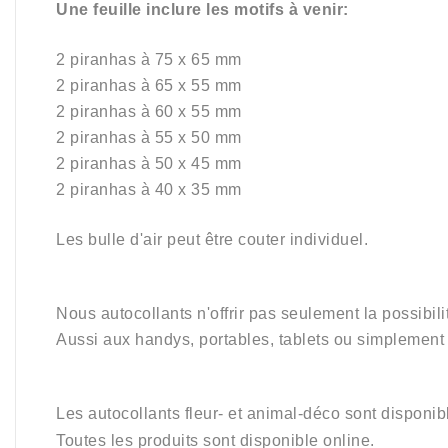
Une feuille inclure les motifs à venir:
2 piranhas à 75 x 65 mm
2
p
iranhas
à 65 x 55 mm
2
p
iranhas
à 60 x 55 mm
2
p
iranhas
à 55 x 50 mm
2
p
iranhas
à 50 x 45 mm
2
p
iranhas
à 40 x 35 mm
Les
bulle d'air peut être couter
individuel.
Nous autocollants n'offrir pas seulement la possibilit
Aussi aux h
andys, portables, t
ablets ou simplement 
Les autocollants fleur- et animal-déco
sont disponibl
Toutes les produits sont disponible online.