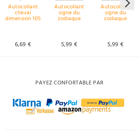
Autocollant
Autocollant
Autocollant
cheval
signe du
signe du
dimension 105
zodiaque
zodiaque
x 105 mm
Capricorne
Gémeaux
dimension set
dimension set
de 2 chaque Ø
de 2 chaque Ø
40 mm
40 mm
6,69 €
5,99 €
5,99 €
PAYEZ CONFORTABLE PAR